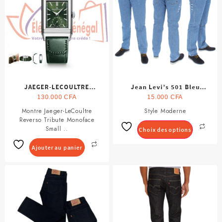
peuvent
être
choisies
sur
la
page
du
produit
JAEGER-LECOULTRE
Jean Levi’s 501 Bleu
REVERSO TRIBUTE
Original pour Homme
130.000
CFA
15.000
CFA
MONOFACE
Montre Jaeger-LeCoultre
Style Moderne
Ce
Reverso Tribute Monoface
produit
Small ..
Choix des options
a
plusieurs
Ajouter au panier
variations.
Les
options
peuvent
être
choisies
sur