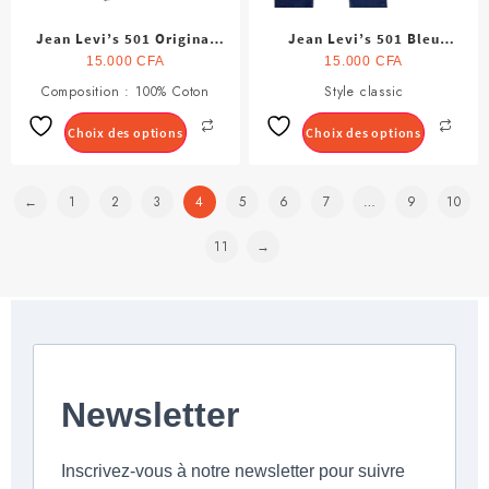
produit
produit
Jean Levi’s 501 Original
Jean Levi’s 501 Bleu
pour Homme
Original Homme
15.000
CFA
15.000
CFA
Composition : 100% Coton
Ce
Style classic
Ce
produit
produit
Choix des options
Choix des options
a
a
plusieurs
plusieurs
variations.
variations.
←
1
2
3
4
5
6
7
…
9
10
Les
Les
options
options
11
→
peuvent
peuvent
être
être
choisies
choisies
sur
sur
la
la
page
page
du
du
produit
produit