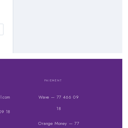
PAIEMENT
l.com
Wave — 77 466 09
18
09 18
Orange Money — 77