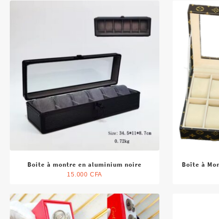
MODE HOMME
Montre Bijoux Lunette
Montre homme
Montre Montblanc
MONTRES CARTIER
Sandales homme
Vêtements
Boite à montre en aluminium noire
Boîte à Mo
15.000
CFA