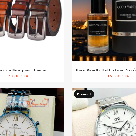
ure en Cuir pour Homme
Coco Vanille Collection Priv
15.000
CFA
15.000
CFA
Promo !