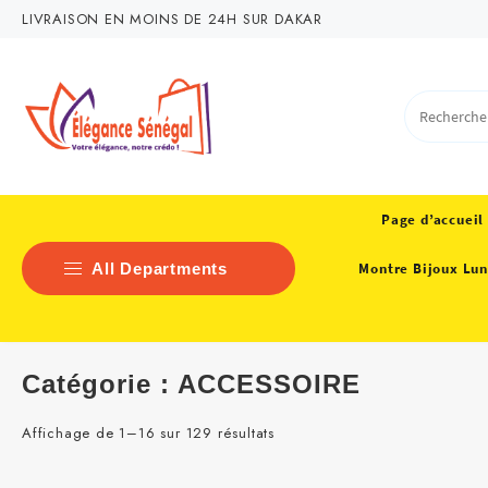
Skip
LIVRAISON EN MOINS DE 24H SUR DAKAR
to
content
Page d’accueil
All Departments
Montre Bijoux Lun
Bagagerie – Maroquinerie
Catégorie :
ACCESSOIRE
Chaussure Femme
Affichage de 1–16 sur 129 résultats
MEUBLE DECO
MODE FEMME