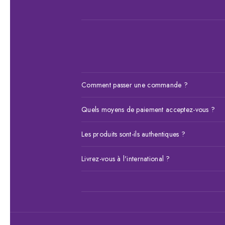
Comment passer une commande ?
Choisissez votre article, ajoutez-le au panier 
Quels moyens de paiement acceptez-vous ?
pouvez payer à la livraison, par Wave ou 
Nous acceptons le paiement à la livraison
Les produits sont-ils authentiques ?
Money (77 466 09 18), Free Money 
Tous nos produits sont soigneusement sélecti
Livrez-vous à l'international ?
l'authenticité d'un article, n'hésitez pas à n
Oui, nous livrons partout dans le monde. C
email pour obtenir un devis de livr