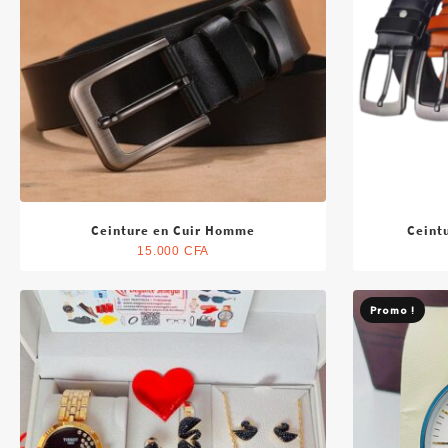
Ceinture en Cuir Homme
Ceint
15.000
CFA
Promo !