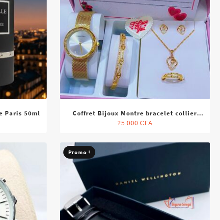
ée Paris 50ml
Coffret Bijoux Montre bracelet collier
bague boucle doreille
25.000
CFA
Promo !