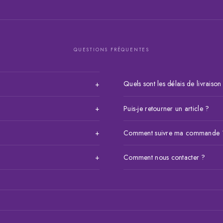
QUESTIONS FRÉQUENTES
Quels sont les délais de livraison
+
Livraison en moins de 24h sur 
puis validez votre commande. Vous
+
Puis-je retourner un article ?
l'international, le délai varie
Orange Money au 77 466 09 18.
, Wave (77 466 09 18), Orange
Oui, nous acceptons les retour
+
Comment suivre ma commande 
et la carte bancaire.
dans les 7 jours suivant la ré
onnés. Pour toute question sur
Connectez-vous à votre compt
+
Comment nous contacter ?
ous contacter avant votre achat.
Vous pouvez aussi nous contact
ontactez-nous par WhatsApp ou
Par WhatsApp ou téléph
aison internationale.
elegancesenegal@gmail.