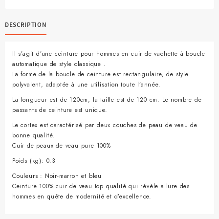
en
Cuir
pour
DESCRIPTION
Homme
Il s’agit d’une ceinture pour hommes en cuir de vachette à boucle
automatique de style classique .
La forme de la boucle de ceinture est rectangulaire, de style
polyvalent, adaptée à une utilisation toute l’année.
La longueur est de 120cm, la taille est de 120 cm. Le nombre de
passants de ceinture est unique.
Le cortex est caractérisé par deux couches de peau de veau de
bonne qualité.
Cuir de peaux de veau pure 100%
Poids (kg): 0.3
Couleurs : Noir-marron et bleu
Ceinture 100% cuir de veau top qualité qui révèle allure des
hommes en quête de modernité et d’excellence.