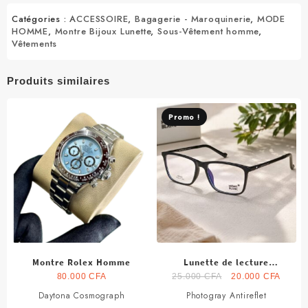
Catégories :
ACCESSOIRE
,
Bagagerie - Maroquinerie
,
MODE
HOMME
,
Montre Bijoux Lunette
,
Sous-Vêtement homme
,
Vêtements
Produits similaires
Promo !
Montre Rolex Homme
Lunette de lecture
photogray antireflet
Le
Le
80.000
CFA
25.000
CFA
20.000
CFA
prix
prix
Daytona Cosmograph
Photogray Antireflet
initial
actuel