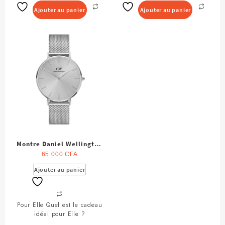
était :
est :
Ajouter au panier
Ajouter au panier
25.000 CFA.
20.00
Montre Daniel Wellington
pour Femme
65.000
CFA
Ajouter au panier
Pour Elle Quel est le cadeau
idéal pour Elle ?