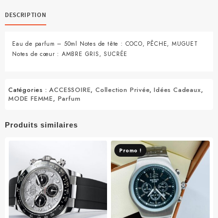
Collection
Privée
DESCRIPTION
Paris
50ml
Eau de parfum – 50ml Notes de tête : COCO, PÊCHE, MUGUET
Notes de cœur : AMBRE GRIS, SUCRÉE
Catégories :
ACCESSOIRE
,
Collection Privée
,
Idées Cadeaux
,
MODE FEMME
,
Parfum
Produits similaires
Promo !