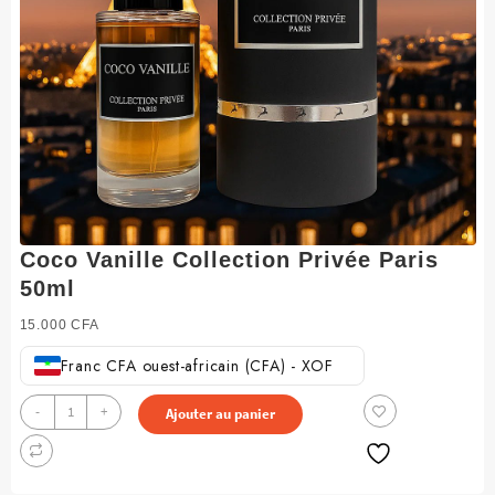
Coco Vanille Collection Privée Paris
50ml
15.000
CFA
Franc CFA ouest-africain (CFA) - XOF
quantité
-
+
Ajouter au panier
de
Coco
Vanille