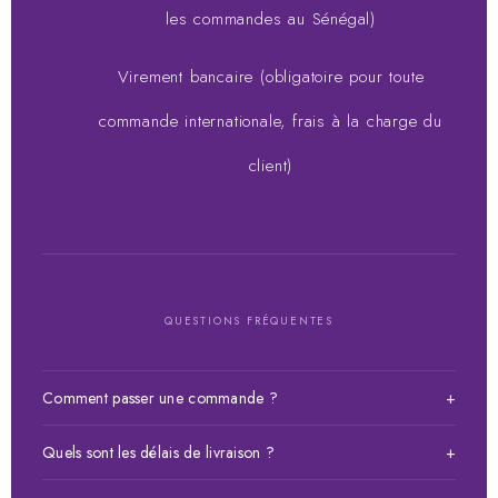
les commandes au Sénégal)
Virement bancaire (obligatoire pour toute
commande internationale, frais à la charge du
client)
QUESTIONS FRÉQUENTES
Comment passer une commande ?
+
Choisissez votre article, ajoutez-le au panier puis validez
Quels sont les délais de livraison ?
+
votre commande. Vous pouvez payer à la livraison, par Wave
ou Orange Money au 77 466 09 18.
Livraison en moins de 24h sur Dakar. Pour les autres régions