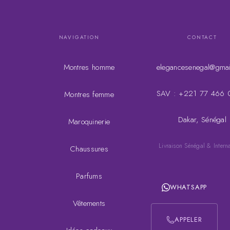
NAVIGATION
CONTACT
Montres homme
elegancesenegal@gmai
SAV : +221 77 466 
Montres femme
Dakar, Sénégal
Maroquinerie
Livraison Sénégal & Intern
Chaussures
Parfums
WHATSAPP
Vêtements
APPELER