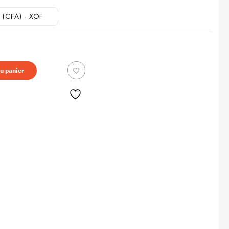
n (CFA) - XOF
0 CFA.
au panier