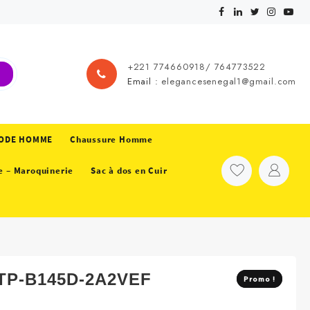
+221 774660918/ 764773522
Email :
elegancesenegal1@gmail.com
ODE HOMME
Chaussure Homme
e – Maroquinerie
Sac à dos en Cuir
MTP-B145D-2A2VEF
Promo !
Promo !