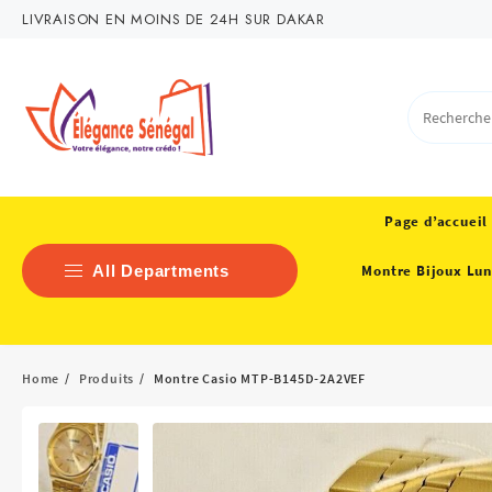
Skip
LIVRAISON EN MOINS DE 24H SUR DAKAR
to
content
Page d’accueil
All Departments
Montre Bijoux Lun
Bagagerie – Maroquinerie
Home
Produits
Montre Casio MTP-B145D-2A2VEF
Chaussure Femme
MEUBLE DECO
MODE FEMME