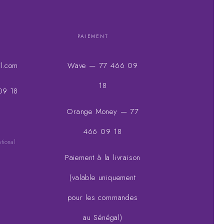
PAIEMENT
l.com
Wave — 77 466 09
18
09 18
Orange Money — 77
466 09 18
ational
Paiement à la livraison
(valable uniquement
pour les commandes
au Sénégal)