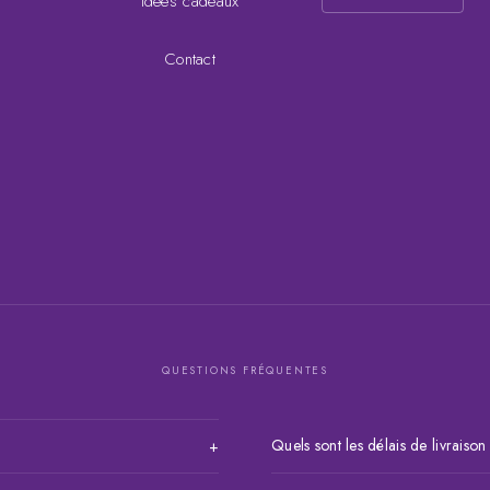
Idées cadeaux
Contact
QUESTIONS FRÉQUENTES
Quels sont les délais de livraison
+
Livraison en moins de 24h sur 
puis validez votre commande. Vous