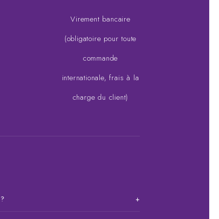
Virement bancaire
(obligatoire pour toute
commande
internationale, frais à la
charge du client)
 ?
+
Dakar. Pour les autres régions du Sénégal et