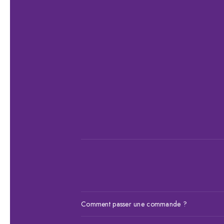
Comment passer une commande ?
Choisissez votre article, ajoutez-le au panier 