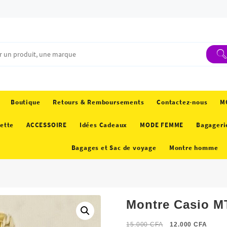
Boutique
Retours & Remboursements
Contactez-nous
M
ette
ACCESSOIRE
Idées Cadeaux
MODE FEMME
Bagageri
Bagages et Sac de voyage
Montre homme
Montre Casio 
Le
Le
15.000
CFA
12.000
CFA