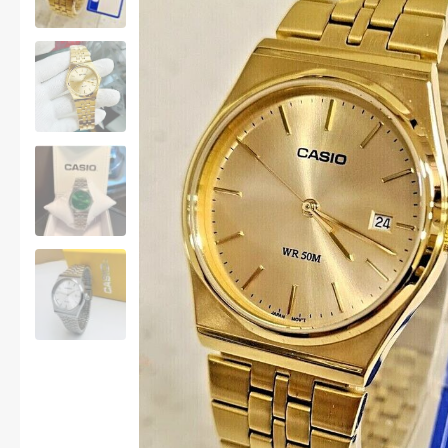
MODE HOMME
Montre Bijoux Lunette
Montre homme
Montre Montblanc
MONTRES CARTIER
Sandales homme
Vêtements