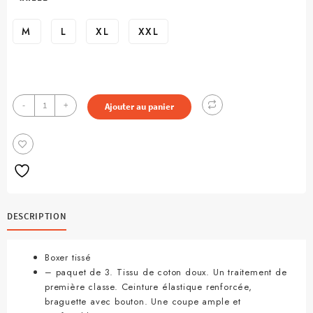
M
L
XL
XXL
quantité
-
+
Ajouter au panier
de
Boxer
pour
Homme
-
lot
de
DESCRIPTION
3
Boxer tissé
– paquet de 3. Tissu de coton doux.‌ Un traitement de
première classe. Ceinture élastique renforcée,
braguette avec bouton. Une coupe ample et