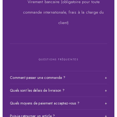
Virement bancaire (obligatoire pour toute
commande internationale, frais à la charge du
client)
QUESTIONS FRÉQUENTES
Comment passer une commande ?
+
Choisissez votre article, ajoutez-le au panier puis validez
Quels sont les délais de livraison ?
+
votre commande. Vous pouvez payer à la livraison, par Wave
ou Orange Money au 77 466 09 18.
Livraison en moins de 24h sur Dakar. Pour les autres régions
Quels moyens de paiement acceptez-vous ?
+
du Sénégal et l'international, le délai varie selon la
destination. Contactez-nous pour plus d'informations.
Nous acceptons le paiement à la livraison, Wave (77 466 09
Puis-je retourner un article ?
+