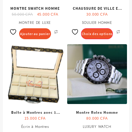
MONTRE SWATCH HOMME
CHAUSSURE DE VILLE EN
Le
Le
CUIR MARRON FONCE
50.000
CFA
45.000
CFA
30.000
CFA
prix
prix
MONTRE DE LUXE
SOULIER HOMME
Ce
initial
actuel
produit
était :
est :
Ajouter au panier
Choix des options
a
50.000 CFA.
45.000 CFA.
plusieurs
variations.
Les
options
peuvent
être
choisies
sur
la
page
du
produit
Boîte à Montres avec 12
Montre Rolex Homme
Compartiments
15.000
CFA
80.000
CFA
Écrin à Montres
LUXURY WATCH