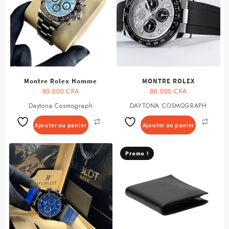
Montre Rolex Homme
MONTRE ROLEX
80.000
CFA
80.000
CFA
Daytona Cosmograph
DAYTONA COSMOGRAPH
Ajouter au panier
Ajouter au panier
Promo !