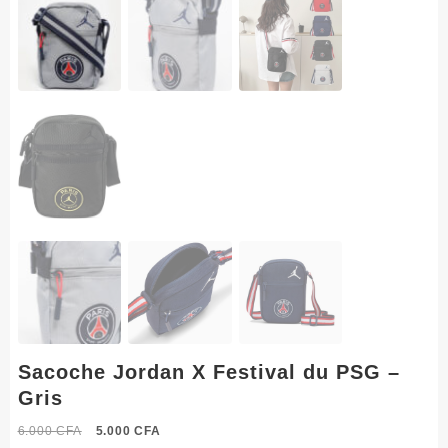
Sacoche Jordan X Festival du PSG –
Gris
Le
Le
6.000
CFA
5.000
CFA