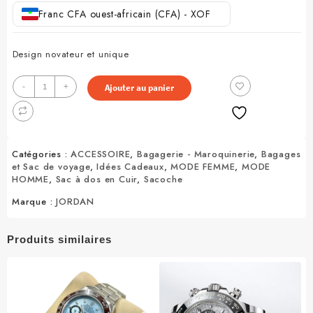
prix
prix
Franc CFA ouest-africain (CFA) - XOF
initial
actuel
était :
est :
6.000 CFA.
5.000 CFA.
Design novateur et unique
quantité
-
+
Ajouter au panier
de
Sacoche
Jordan
X
Catégories :
ACCESSOIRE
,
Bagagerie - Maroquinerie
,
Bagages
Festival
et Sac de voyage
,
Idées Cadeaux
,
MODE FEMME
,
MODE
du
HOMME
,
Sac à dos en Cuir
,
Sacoche
PSG
–
Marque :
JORDAN
Gris
Produits similaires