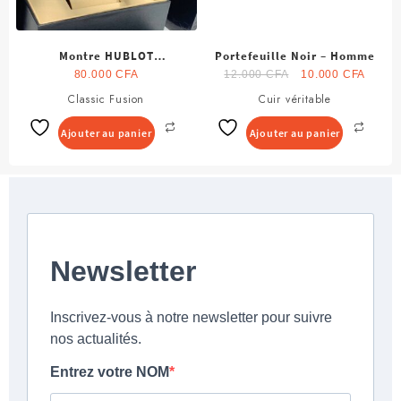
Montre HUBLOT
Portefeuille Noir – Homme
chonograph Homme
Le
Le
80.000
CFA
12.000
CFA
10.000
CFA
prix
prix
Classic Fusion
Cuir véritable
initial
actuel
était :
est :
Ajouter au panier
Ajouter au panier
12.000 CFA.
10.00