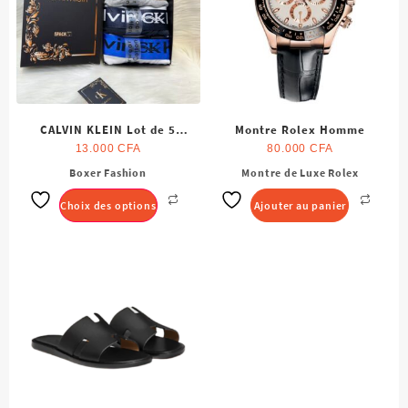
CALVIN KLEIN Lot de 5
Montre Rolex Homme
Boxers Noir Blanc pour
13.000
CFA
80.000
CFA
Homme
Boxer Fashion
Montre de Luxe Rolex
Ce
produit
Choix des options
Ajouter au panier
a
plusieurs
variations.
Les
options
peuvent
être
choisies
sur
la
page