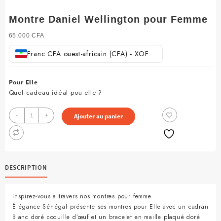
Montre Daniel Wellington pour Femme
65.000
CFA
Franc CFA ouest-africain (CFA) - XOF
Pour Elle
Quel cadeau idéal pou elle ?
quantité
-
+
Ajouter au panier
de
Montre
Daniel
Wellington
pour
DESCRIPTION
Femme
Inspirez-vous a travers nos montres pour femme.
Élégance Sénégal présente ses montres pour Elle avec un cadran
Blanc doré coquille d’œuf et un bracelet en maille plaqué doré