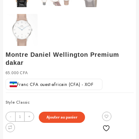
Montre Daniel Wellington Premium
dakar
65.000
CFA
Franc CFA ouest-africain (CFA) - XOF
Style Classic
quantité
-
+
Ajouter au panier
de
Montre
Daniel