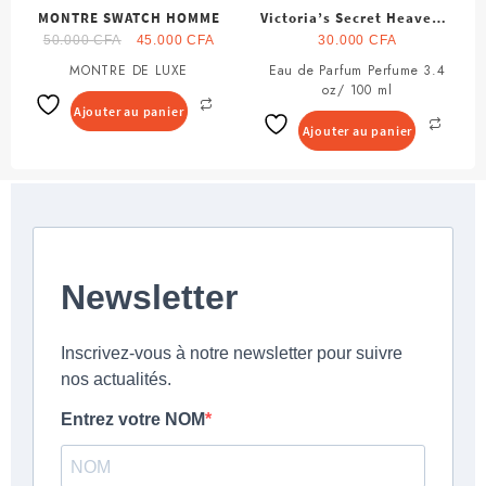
MONTRE SWATCH HOMME
Victoria’s Secret Heavenly
Le
Le
Summer
50.000
CFA
45.000
CFA
30.000
CFA
prix
prix
MONTRE DE LUXE
Eau de Parfum Perfume 3.4
initial
actuel
oz/ 100 ml
était :
est :
Ajouter au panier
50.000 CFA.
45.000 CFA.
Ajouter au panier