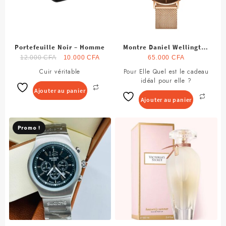
Portefeuille Noir – Homme
Montre Daniel Wellington
Le
Le
Pour Femme
12.000
CFA
10.000
CFA
65.000
CFA
prix
prix
Cuir véritable
Pour Elle Quel est le cadeau
initial
actuel
idéal pour elle ?
était :
est :
Ajouter au panier
12.000 CFA.
10.000 CFA.
Ajouter au panier
Promo !