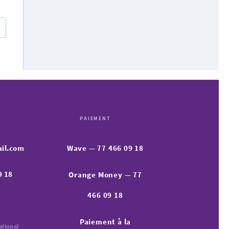
PAIEMENT
il.com
Wave — 77 466 09 18
9 18
Orange Money — 77
466 09 18
Paiement à la
ational