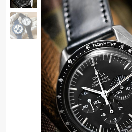
MODE HOMME
Montre Bijoux Lunette
Montre homme
Montre Montblanc
MONTRES CARTIER
Sandales homme
Vêtements