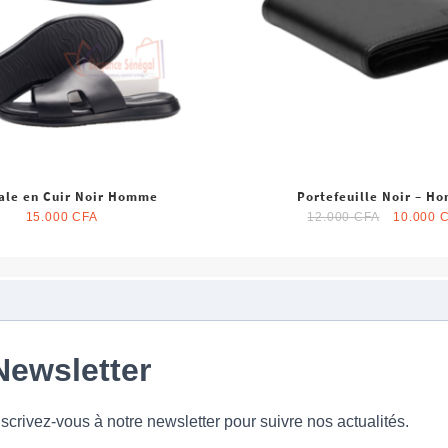
ale en Cuir Noir Homme
Portefeuille Noir – H
Le
15.000
CFA
12.000
CFA
10.000
prix
initial
était :
12.000 C