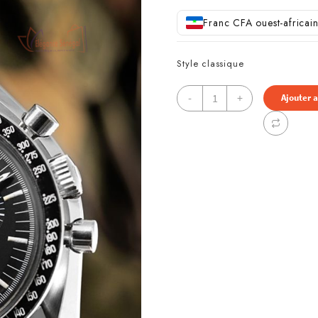
Franc CFA ouest-africai
Style classique
quantité
-
+
Ajouter 
de
Montre
OMEGA
Speedmaster
Homme