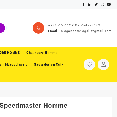
+221 774660918/ 764773522
Email :
elegancesenegal1@gmail.com
ODE HOMME
Chaussure Homme
e – Maroquinerie
Sac à dos en Cuir
Speedmaster Homme