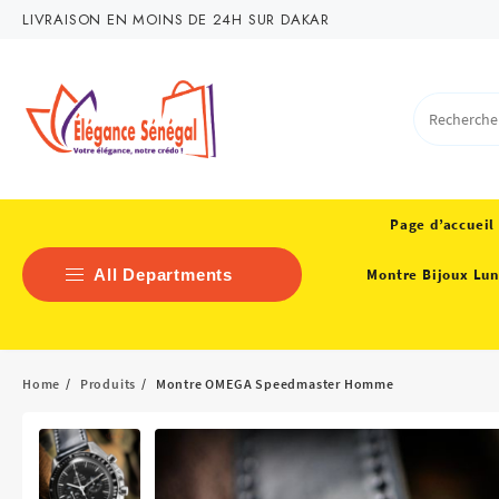
Skip
LIVRAISON EN MOINS DE 24H SUR DAKAR
to
content
Page d’accueil
All Departments
Montre Bijoux Lun
Bagagerie – Maroquinerie
Home
Produits
Montre OMEGA Speedmaster Homme
Chaussure Femme
MEUBLE DECO
MODE FEMME