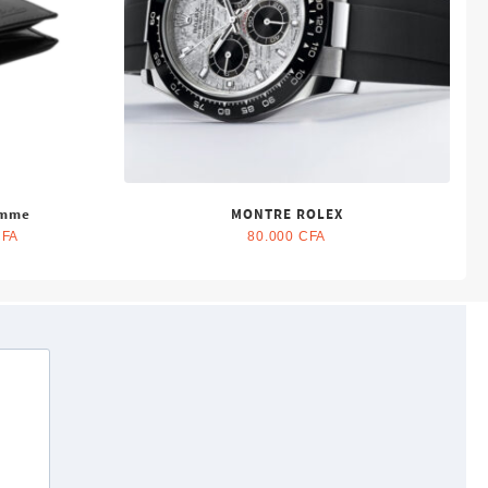
omme
MONTRE ROLEX
Le
CFA
80.000
CFA
prix
actuel
est :
FA.
10.000 CFA.