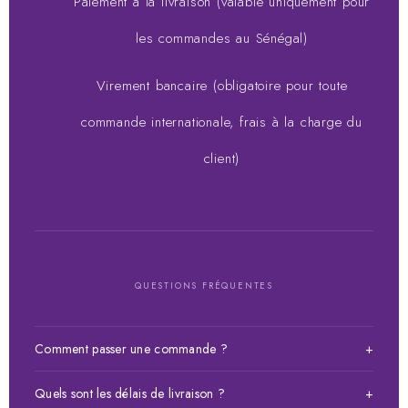
Paiement à la livraison (valable uniquement pour
les commandes au Sénégal)
Virement bancaire (obligatoire pour toute
commande internationale, frais à la charge du
client)
QUESTIONS FRÉQUENTES
Comment passer une commande ?
+
Choisissez votre article, ajoutez-le au panier puis validez
Quels sont les délais de livraison ?
+
votre commande. Vous pouvez payer à la livraison, par Wave