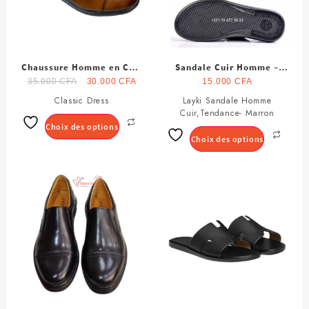
Chaussure Homme en Cuir
Sandale Cuir Homme –
Marron
Le
Le
Marron
35.000
CFA
30.000
CFA
15.000
CFA
prix
prix
Classic Dress
Ce
Layki Sandale Homme
Ce
initial
actuel
Cuir,Tendance- Marron
produit
produit
était :
est :
Choix des options
a
a
35.000 CFA.
30.000 CFA.
Choix des options
plusieurs
plusieurs
variations.
variations.
Les
Les
options
options
peuvent
peuvent
être
être
choisies
choisies
sur
sur
la
la
page
page
du
du
produit
produit