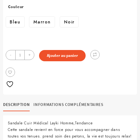
Couleur
Bleu
Marron
Noir
quantité
-
+
Ajouter au panier
de
Sandale
Cuir
Homme
-
Noir
DESCRIPTION
INFORMATIONS COMPLÉMENTAIRES
Sandale Cuir Médical Layki Homme,Tendance
Cette sandale revient en force pour vous accompagner dans
toutes vos tenues. prend soin des petons, la vie est toujours relax!