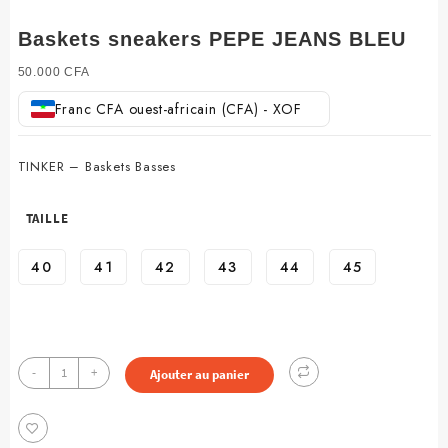
Baskets sneakers PEPE JEANS BLEU
50.000
CFA
Franc CFA ouest-africain (CFA) - XOF
TINKER – Baskets Basses
TAILLE
40
41
42
43
44
45
quantité
-
+
Ajouter au panier
de
Baskets
sneakers