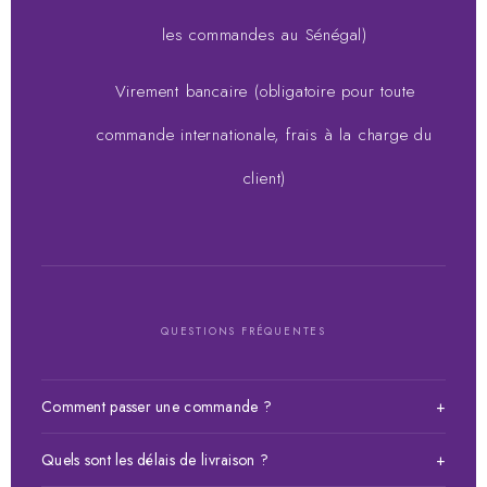
les commandes au Sénégal)
Virement bancaire (obligatoire pour toute
commande internationale, frais à la charge du
client)
QUESTIONS FRÉQUENTES
Comment passer une commande ?
+
Choisissez votre article, ajoutez-le au panier puis validez
Quels sont les délais de livraison ?
+
votre commande. Vous pouvez payer à la livraison, par Wave