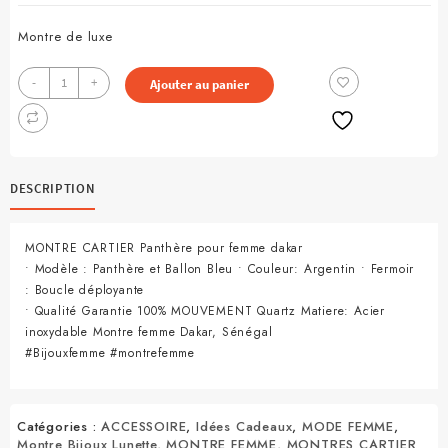
Montre de luxe
quantité
-
+
Ajouter au panier
de
Montre
Cartier
Panthère
Femme
DESCRIPTION
MONTRE CARTIER Panthère pour femme dakar
• Modèle : Panthère et Ballon Bleu • Couleur: Argentin • Fermoir
: Boucle déployante
• Qualité Garantie 100% MOUVEMENT Quartz Matiere: Acier
inoxydable Montre femme Dakar, Sénégal
#Bijouxfemme #montrefemme
Catégories :
ACCESSOIRE
,
Idées Cadeaux
,
MODE FEMME
,
Montre Bijoux Lunette
,
MONTRE FEMME
,
MONTRES CARTIER