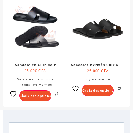
Sandale en Cuir Noir
Sandales Hermès Cuir Noir
Homme
pour Homme
15.000
CFA
25.000
CFA
Sandale cuir Homme
Ce
Style moderne
Ce
inspiration Hermès
produit
produit
Choix des options
a
a
Choix des options
plusieurs
plusieurs
variations.
variations.
Les
Les
options
options
peuvent
peuvent
être
être