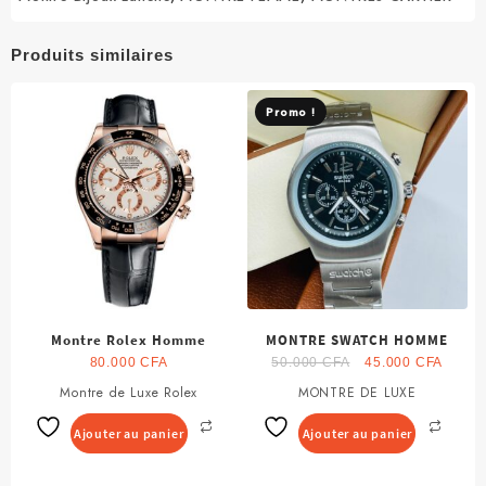
Produits similaires
Promo !
Montre Rolex Homme
MONTRE SWATCH HOMME
Le
Le
80.000
CFA
50.000
CFA
45.000
CFA
prix
prix
Montre de Luxe Rolex
MONTRE DE LUXE
initial
actuel
était :
est :
Ajouter au panier
Ajouter au panier
50.000 CFA.
45.00