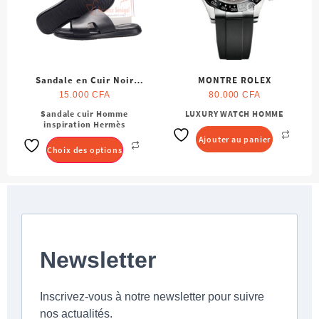
Sandale en Cuir Noir
MONTRE ROLEX
Homme
15.000
CFA
80.000
CFA
Sandale cuir Homme
LUXURY WATCH HOMME
Ce
inspiration Hermès
produit
Ajouter au panier
a
Choix des options
plusieurs
variations.
Les
options
peuvent
être
choisies
sur
la
page
du