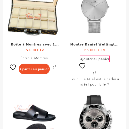
Boîte à Montres avec 12
Montre Daniel Wellington
Compartiments
pour Femme
15.000
CFA
65.000
CFA
Écrin à Montres
Ajouter au panier
Ajouter au panier
Pour Elle Quel est le cadeau
idéal pour Elle ?