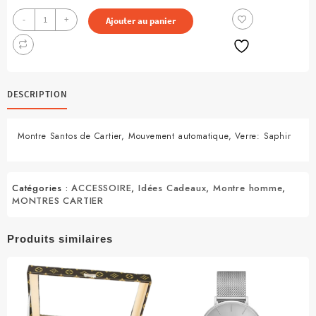
quantité
-
+
Ajouter au panier
de
Montre
Santos
de
Cartier
DESCRIPTION
Homme
Montre Santos de Cartier, Mouvement automatique, Verre: Saphir
Catégories :
ACCESSOIRE
,
Idées Cadeaux
,
Montre homme
,
MONTRES CARTIER
Produits similaires